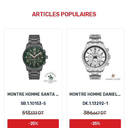
ARTICLES POPULAIRES
MONTRE HOMME SANTA BARBARA POLO SB.1.10153-5
MONTRE HOMME DANIEL KLEIN DK.1.13292-1
SB.1.10153-5
DK.1.13292-1
513
386
DT
DT
,333
,667
-25%
-25%