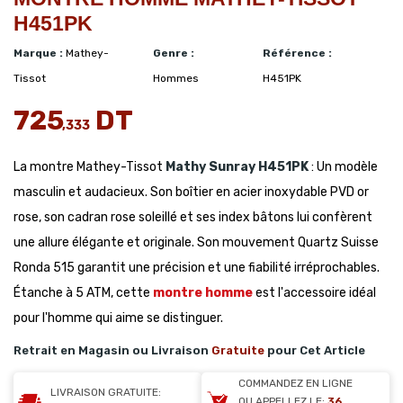
H451PK
Marque :
Mathey-
Genre :
Référence :
Tissot
Hommes
H451PK
725
DT
,333
La montre Mathey-Tissot
Mathy Sunray
H451PK
: Un modèle
masculin et audacieux. Son boîtier en acier inoxydable PVD or
rose, son cadran rose soleillé et ses index bâtons lui confèrent
une allure élégante et originale. Son mouvement Quartz Suisse
Ronda 515 garantit une précision et une fiabilité irréprochables.
Étanche à 5 ATM, cette
montre homme
est l'accessoire idéal
pour l'homme qui aime se distinguer.
Retrait en Magasin ou Livraison
Gratuite
pour Cet Article
COMMANDEZ EN LIGNE
LIVRAISON GRATUITE:
OU APPELLEZ LE:
36