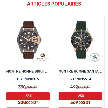
ARTICLES POPULAIRES
MONTRE HOMME BIGOTTI BG.1.10101-6
MONTRE HOMME SANTA BARBARA POLO SB.1.10199-4
BG.1.10101-6
SB.1.10199-4
350
492
DT
DT
,769
,000
-35%
-25%
228
369
DT
DT
,000
,000