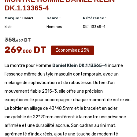
DK.1.13365-4
Marque :
Daniel
Genre :
Référence :
klein
Hommes
DK.1.13365-4
358
DT
,667
269
DT
Économisez 25%
,000
La montre pour Homme
Daniel Klein
DK.1.13365-4
incarne
l'essence même du style masculin contemporain, avec un
mélange de sophistication et de robustesse. Dotée d'un
mouvement fiable 2315-3, elle offre une précision
exceptionnelle pour accompagner chaque moment de votre vie.
Le boîtier en alliage de 43*48.5mm et le bracelet en acier
inoxydable de 22*20mm confèrent à la montre une présence
affirmée et une durabilité accrue. Son cadran au fini mat,
agrémenté d'index réels, ajoute une touche de modernité