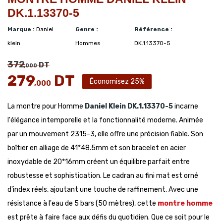
DK.1.13370-5
Marque :
Daniel
Genre :
Référence :
klein
Hommes
DK.1.13370-5
372
DT
,000
279
DT
Économisez 25%
,000
La montre pour Homme
Daniel Klein
DK.1.13370-5
incarne
l'élégance intemporelle et la fonctionnalité moderne. Animée
par un mouvement 2315-3, elle offre une précision fiable. Son
boîtier en alliage de 41*48.5mm et son bracelet en acier
inoxydable de 20*16mm créent un équilibre parfait entre
robustesse et sophistication. Le cadran au fini mat est orné
d'index réels, ajoutant une touche de raffinement. Avec une
résistance à l'eau de 5 bars (50 mètres), cette
montre homme
est prête à faire face aux défis du quotidien. Que ce soit pour le