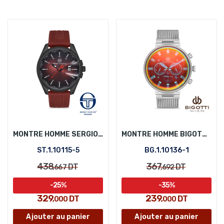
MONTRE HOMME SERGIO TACCHINI ST.1.10115-5
MONTRE HOMME BIGOTTI BG.1.10136-1
ST.1.10115-5
BG.1.10136-1
438
367
DT
DT
,667
,692
-25%
-35%
329
239
DT
DT
,000
,000
Ajouter au panier
Ajouter au panier