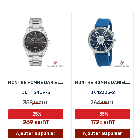
MONTRE HOMME DANIEL KLEIN DK.1.13409-5
MONTRE HOMME DANIEL KLEIN DK 12335-2
DK.1.13409-5
DK 12335-2
358
264
DT
DT
,667
,615
-25%
-35%
269
172
DT
DT
,000
,000
Ajouter au panier
Ajouter au panier