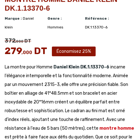
DK.1.13370-6
Marque :
Daniel
Genre :
Référence :
klein
Hommes
DK.1.13370-6
372
DT
,000
279
DT
Économisez 25%
,000
La montre pour Homme
Daniel Klein
DK.1.13370-6
incarne
l'élégance intemporelle et la fonctionnalité moderne. Animée
par un mouvement 2315-3, elle offre une précision fiable. Son
boîtier en alliage de 41*48.5mm et son bracelet en acier
inoxydable de 20*16mm créent un équilibre parfait entre
robustesse et sophistication. Le cadran au fini mat est orné
d'index réels, ajoutant une touche de raffinement. Avec une
résistance à l'eau de 5 bars (50 mètres), cette
montre homme
est prête à faire face aux défis du quotidien. Que ce soit pour le