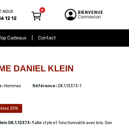
0
Z-NOUS
BIENVENUE
Connexion
6 12 12
Top Cadeaux
Contact
E DANIEL KLEIN
 :
Hommes
Référence :
DK.1.13373-1
isez 25%
lein
DK.1.13373-1
allie style et fonctionnalité avec brio. Son