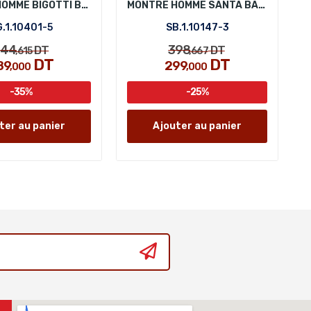
MONTRE HOMME BIGOTTI BG.1.10401-5
MONTRE HOMME SANTA BARBARA POLO SB.1.10147-3
.1.10401-5
SB.1.10147-3
44
398
DT
DT
,615
,667
DT
DT
89
299
,000
,000
-35%
-25%
ter au panier
Ajouter au panier