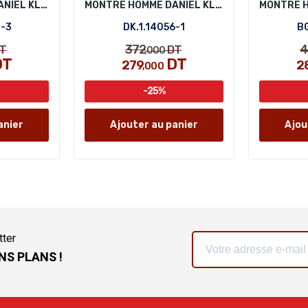
MONTRE HOMME DANIEL KLEIN DK.1.13804-3
MONTRE HOMME DANIEL KLEIN DK.1.14056-1
4-3
DK.1.14056-1
BG
372
4
T
DT
,000
DT
DT
279
2
,000
-25%
anier
Ajouter au panier
Ajou
tter
NS PLANS !