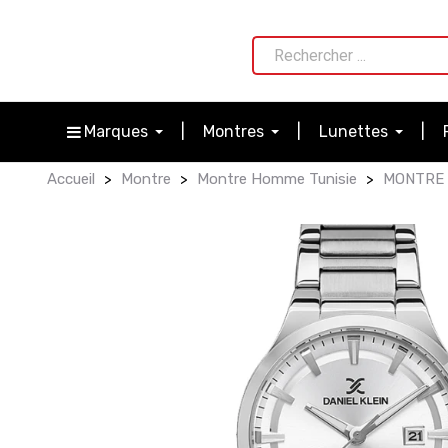
Marques
Montres
Lunettes
Accueil
Montre
Montre Homme Tunisie
MONTRE 