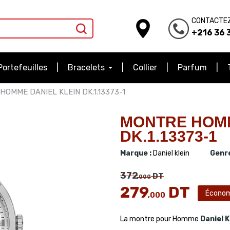
CONTACTE
+216 36 3
Portefeuilles
Bracelets
Collier
Parfum
HOMME DANIEL KLEIN DK.1.13373-1
MONTRE HOMM
DK.1.13373-1
Marque :
Daniel klein
Genre
372
DT
,000
279
DT
Économ
,000
La montre pour Homme
Daniel K