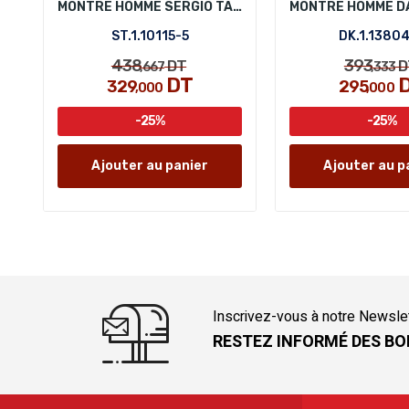
MONTRE HOMME SERGIO TACCHINI ST.1.10115-5
ST.1.10115-5
DK.1.1380
438
393
DT
D
,667
,333
DT
329
295
,000
,000
-25%
-25%
Ajouter au panier
Ajouter au p
Inscrivez-vous à notre Newsle
RESTEZ INFORMÉ DES BO