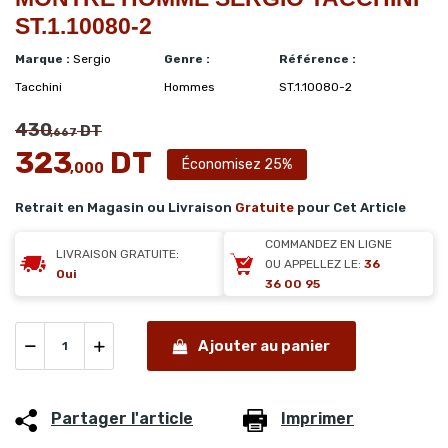
ST.1.10080-2
Marque :
Sergio
Genre :
Référence :
Tacchini
Hommes
ST.1.10080-2
430
DT
,667
323
DT
Économisez 25%
,000
Retrait en Magasin ou Livraison
Gratuite
pour Cet Article
COMMANDEZ EN LIGNE
LIVRAISON GRATUITE:
OU APPELLEZ LE:
36
Oui
36 00 95
Ajouter au panier
Partager l'article
Imprimer