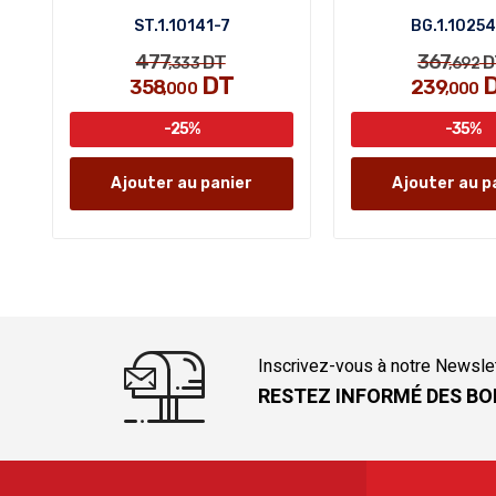
ST.1.10141-7
BG.1.1025
477
367
DT
D
,333
,692
DT
358
239
,000
,000
-25%
-35%
Ajouter au panier
Ajouter au p
Inscrivez-vous à notre Newsle
RESTEZ INFORMÉ DES BO