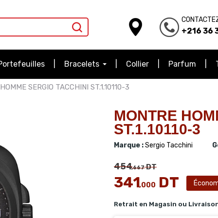
CONTACTE
+216 36 3
Portefeuilles
Bracelets
Collier
Parfum
OMME SERGIO TACCHINI ST.1.10110-3
MONTRE HOMM
ST.1.10110-3
Marque :
Sergio Tacchini
G
454
DT
,667
341
DT
Économ
,000
Retrait en Magasin ou Livraiso