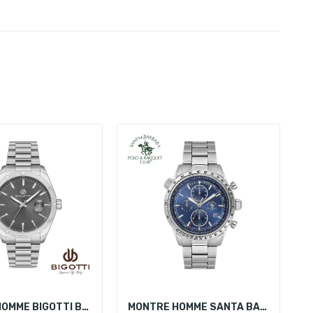
MONTRE HOMME BIGOTTI BG.1.10264-2
MONTRE HOMME SANTA BARBARA POLO SB.5.10003-2