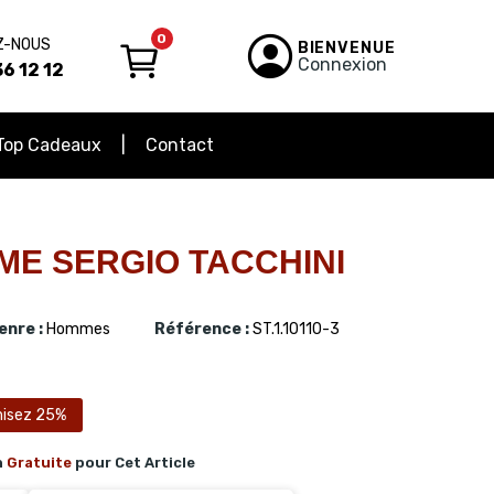
0
Z-NOUS
BIENVENUE
Connexion
6 12 12
Top Cadeaux
Contact
E SERGIO TACCHINI
enre :
Hommes
Référence :
ST.1.10110-3
isez 25%
n
Gratuite
pour Cet Article