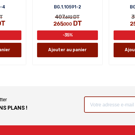
4-4
BG.1.10591-2
BG
407
3
T
DT
,692
DT
DT
265
2
,000
-35%
anier
Ajouter au panier
Ajou
tter
NS PLANS !