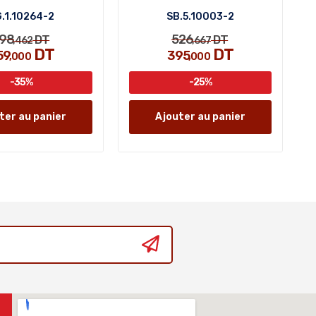
.1.10264-2
SB.5.10003-2
98
526
DT
DT
,462
,667
DT
DT
59
395
,000
,000
-35%
-25%
ter au panier
Ajouter au panier