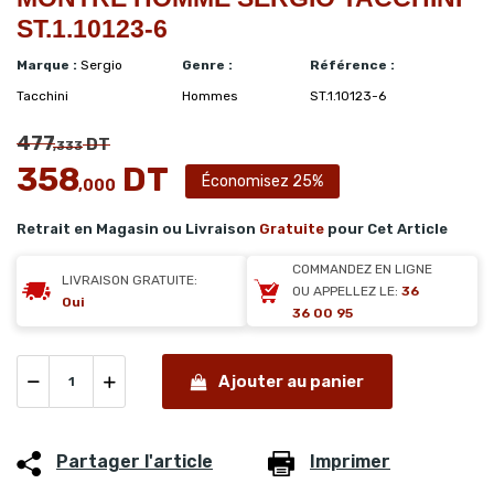
ST.1.10123-6
Marque :
Sergio
Genre :
Référence :
Tacchini
Hommes
ST.1.10123-6
477
DT
,333
358
DT
Économisez 25%
,000
Retrait en Magasin ou Livraison
Gratuite
pour Cet Article
COMMANDEZ EN LIGNE
LIVRAISON GRATUITE:
OU APPELLEZ LE:
36
Oui
36 00 95
Ajouter au panier
Partager l'article
Imprimer