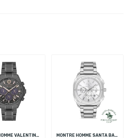
MONTRE HOMME VALENTINO ORLANDI VO.1.10010-4
MONTRE HOMME SANTA BARBARA POLO SB.1.10386-2