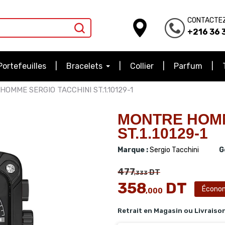
CONTACTE
+216 36 3
Portefeuilles
Bracelets
Collier
Parfum
OMME SERGIO TACCHINI ST.1.10129-1
MONTRE HOMM
ST.1.10129-1
Marque :
Sergio Tacchini
G
477
DT
,333
358
DT
Écono
,000
Retrait en Magasin ou Livraiso