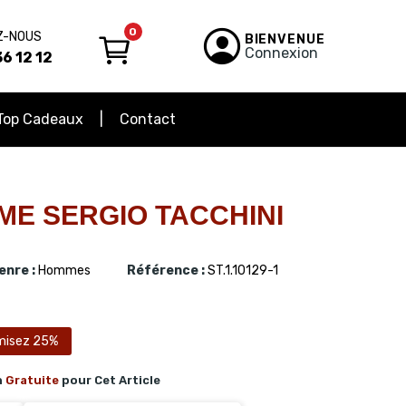
0
Z-NOUS
BIENVENUE
Connexion
6 12 12
Top Cadeaux
Contact
E SERGIO TACCHINI
enre :
Hommes
Référence :
ST.1.10129-1
misez 25%
n
Gratuite
pour Cet Article