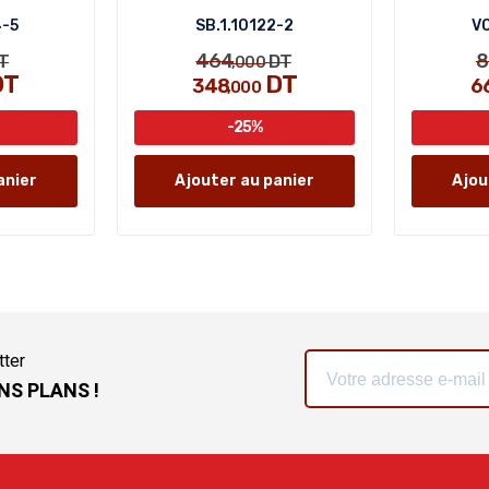
4-5
SB.1.10122-2
VO
464
8
T
DT
,000
DT
DT
348
6
,000
-25%
anier
Ajouter au panier
Ajou
tter
NS PLANS !