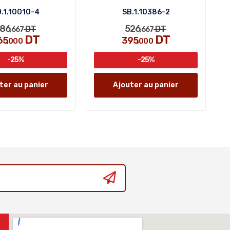
.1.10010-4
SB.1.10386-2
86
526
DT
DT
,667
,667
DT
DT
65
395
,000
,000
-25%
-25%
ter au panier
Ajouter au panier