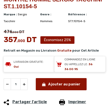
ST.1.10154-5
Marque :
Sergio
Genre :
Référence :
Tacchini
Hommes
ST.1.10154-5
476
DT
,000
357
DT
Économisez 25%
,000
Retrait en Magasin ou Livraison
Gratuite
pour Cet Article
COMMANDEZ EN LIGNE
LIVRAISON GRATUITE:
OU APPELLEZ LE:
36
Oui
36 00 95
Ajouter au panier
Partager l'article
Imprimer