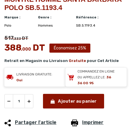
POLO SB.5.1193.4
Marque :
Genre :
Référence :
Polo
Hommes
SB.5.1193.4
517
DT
,333
388
DT
Économisez 25%
,000
Retrait en Magasin ou Livraison
Gratuite
pour Cet Article
COMMANDEZ EN LIGNE
LIVRAISON GRATUITE:
OU APPELLEZ LE:
36
Oui
36 00 95
Ajouter au panier
Partager l'article
Imprimer