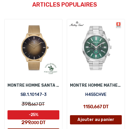
ARTICLES POPULAIRES
MONTRE HOMME SANTA BARBARA POLO SB.1.10147-3
MONTRE HOMME MATHEY-TISSOT H455CHVE
SB.1.10147-3
H455CHVE
398
DT
,667
1 150,667 DT
-25%
Ajouter au panier
299
DT
,000