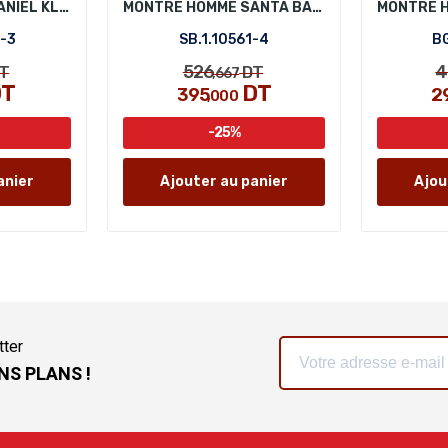
MONTRE HOMME DANIEL KLEIN DK.1.12583-3
MONTRE HOMME SANTA BARBARA POLO SB.1.10561-4
3-3
SB.1.10561-4
BG
526
4
T
DT
,667
T
DT
395
2
,000
-25%
anier
Ajouter au panier
Ajou
tter
NS PLANS !