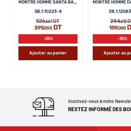
MONTRE HOMME SANTA BARBARA POLO SB.1.10223-4
SB.1.10223-4
DK.1.1258
526
244
DT
D
,667
,615
DT
D
395
159
,000
,000
-25%
-35%
Ajouter au panier
Ajouter au p
Inscrivez-vous à notre Newsle
RESTEZ INFORMÉ DES BO