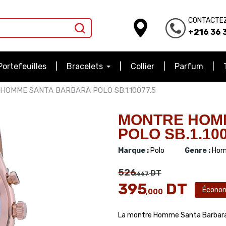
CONTACTE
+216 36 3
Portefeuilles
Bracelets
Collier
Parfum
HOMME SANTA BARBARA POLO SB.1.10077.5
MONTRE HOM
POLO SB.1.100
Marque :
Polo
Genre :
Hom
526
DT
,667
395
DT
Écono
,000
La montre Homme Santa Barbar