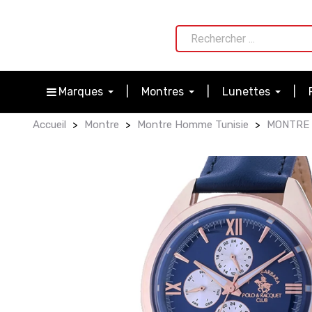
Marques
Montres
Lunettes
Accueil
Montre
Montre Homme Tunisie
MONTRE 