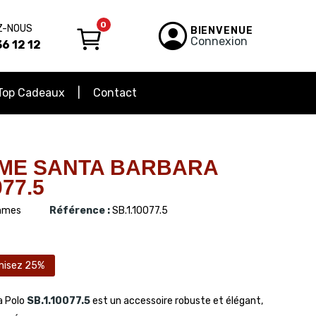
0
Z-NOUS
BIENVENUE
Connexion
6 12 12
Top Cadeaux
Contact
ME SANTA BARBARA
77.5
mes
Référence :
SB.1.10077.5
misez 25%
a Polo
SB.1.10077.5
est un accessoire robuste et élégant,