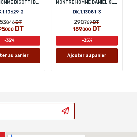
MONTRE HOMME BIGOTTI BG.1.10629-2
MONTRE HOMME DANIEL KLEIN DK.1.13081-3
.1.10629-2
DK.1.13081-3
53
290
DT
DT
,846
,769
DT
DT
95
189
,000
,000
-35%
-35%
ter au panier
Ajouter au panier