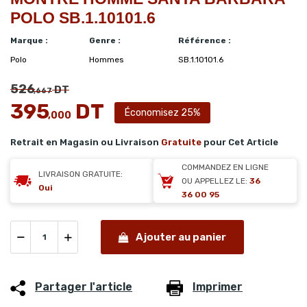
POLO SB.1.10101.6
Marque :
Genre :
Référence :
Polo
Hommes
SB.1.10101.6
526
DT
,667
395
DT
Économisez 25%
,000
Retrait en Magasin ou Livraison
Gratuite
pour Cet Article
COMMANDEZ EN LIGNE
LIVRAISON GRATUITE:
OU APPELLEZ LE:
36
Oui
36 00 95
Ajouter au panier
Partager l'article
Imprimer