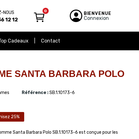
0
Z-NOUS
BIENVENUE
Connexion
6 12 12
Top Cadeaux
Contact
ME SANTA BARBARA POLO
mes
Référence :
SB.1.10173-6
misez 25%
homme Santa Barbara Polo SB.1.10173-6 est conçue pour les