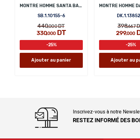
MONTRE HOMME SANTA BARBARA POLO SB.1.10155-6
SB.1.10155-6
DK.1.13852
440
398
DT
D
,000
,667
DT
330
299
,000
,000
-25%
-25%
Ajouter au panier
Ajouter au p
Inscrivez-vous à notre Newsle
RESTEZ INFORMÉ DES BO