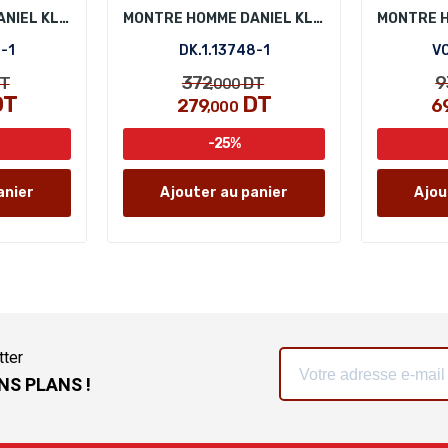
MONTRE HOMME DANIEL KLEIN DK.1.13852-1
MONTRE HOMME DANIEL KLEIN DK.1.13748-1
-1
DK.1.13748-1
VO
372
9
T
DT
,000
DT
DT
279
6
,000
-25%
anier
Ajouter au panier
Ajou
tter
NS PLANS !