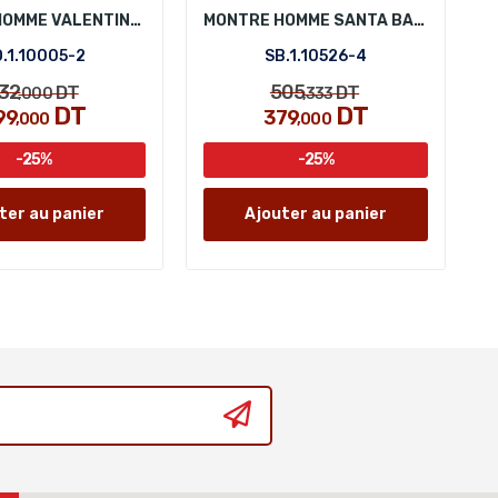
MONTRE HOMME VALENTINO ORLANDI VO.1.10005-2
MONTRE HOMME SANTA BARBARA POLO SB.1.10526-4
.1.10005-2
SB.1.10526-4
32
505
DT
DT
,000
,333
DT
DT
99
379
,000
,000
-25%
-25%
ter au panier
Ajouter au panier