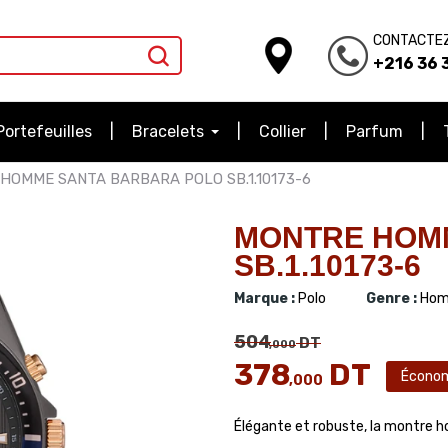
CONTACTE
+216 36 3
Portefeuilles
Bracelets
Collier
Parfum
HOMME SANTA BARBARA POLO SB.1.10173-6
MONTRE HOM
SB.1.10173-6
Marque :
Polo
Genre :
Hom
504
DT
,000
378
DT
Écono
,000
Élégante et robuste, la montre 