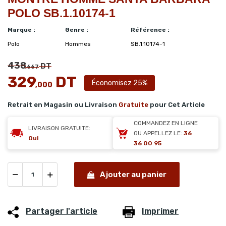
POLO SB.1.10174-1
Marque :
Genre :
Référence :
Polo
Hommes
SB.1.10174-1
438
DT
,667
329
DT
Économisez 25%
,000
Retrait en Magasin ou Livraison
Gratuite
pour Cet Article
COMMANDEZ EN LIGNE
LIVRAISON GRATUITE:
OU APPELLEZ LE:
36
Oui
36 00 95
Ajouter au panier
Partager l'article
Imprimer