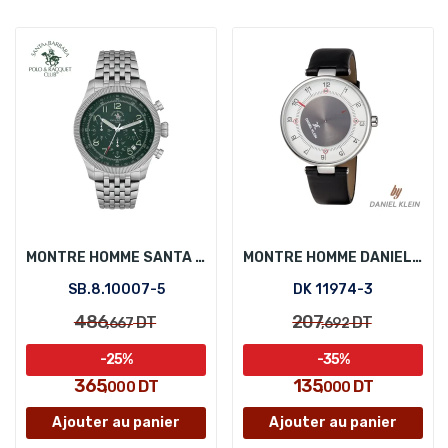
MONTRE HOMME SANTA BARBARA POLO SB.8.10007-5
MONTRE HOMME DANIEL KLEIN DK 11974-3
SB.8.10007-5
DK 11974-3
486
207
DT
DT
,667
,692
-25%
-35%
365
135
DT
DT
,000
,000
Ajouter au panier
Ajouter au panier