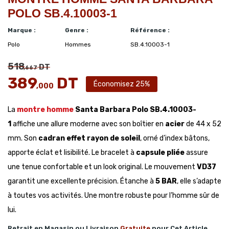
POLO SB.4.10003-1
Marque :
Genre :
Référence :
Polo
Hommes
SB.4.10003-1
518
DT
,667
389
DT
Économisez 25%
,000
La
montre homme
Santa Barbara Polo SB.4.10003-
1
affiche une allure moderne avec son boîtier en
acier
de 44 x 52
mm. Son
cadran effet rayon de soleil
, orné d’index bâtons,
apporte éclat et lisibilité. Le bracelet à
capsule pliée
assure
une tenue confortable et un look original. Le mouvement
VD37
garantit une excellente précision. Étanche à
5 BAR
, elle s’adapte
à toutes vos activités. Une montre robuste pour l’homme sûr de
lui.
Retrait en Magasin ou Livraison
Gratuite
pour Cet Article