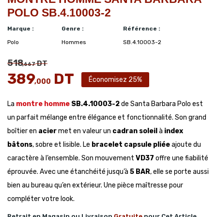
POLO SB.4.10003-2
Marque :
Genre :
Référence :
Polo
Hommes
SB.4.10003-2
518
DT
,667
389
DT
Économisez 25%
,000
La
montre homme
SB.4.10003-2
de Santa Barbara Polo est
un parfait mélange entre élégance et fonctionnalité. Son grand
boîtier en
acier
met en valeur un
cadran soleil
à
index
bâtons
, sobre et lisible. Le
bracelet capsule pliée
ajoute du
caractère à l’ensemble. Son mouvement
VD37
offre une fiabilité
éprouvée. Avec une étanchéité jusqu’à
5 BAR
, elle se porte aussi
bien au bureau qu’en extérieur. Une pièce maîtresse pour
compléter votre look.
Retrait en Magasin ou Livraison
Gratuite
pour Cet Article