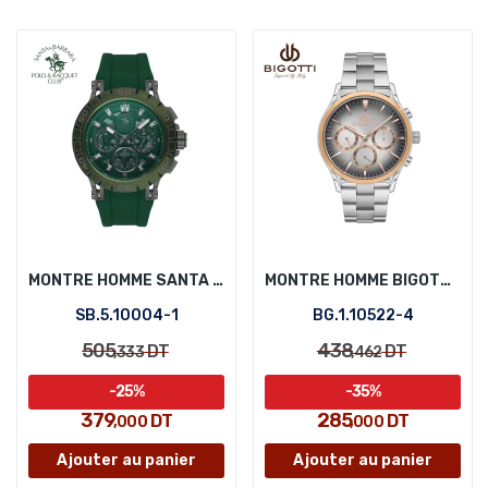
MONTRE HOMME SANTA BARBARA POLO SB.5.10004-1
MONTRE HOMME BIGOTTI BG.1.10522-4
SB.5.10004-1
BG.1.10522-4
505
438
DT
DT
,333
,462
-25%
-35%
379
285
DT
DT
,000
,000
Ajouter au panier
Ajouter au panier