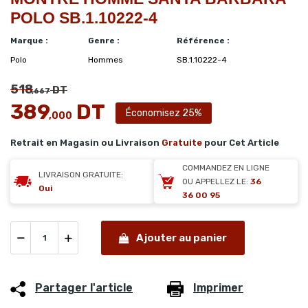
POLO SB.1.10222-4
Marque :
Genre :
Référence :
Polo
Hommes
SB.1.10222-4
518
DT
,667
389
DT
Économisez 25%
,000
Retrait en Magasin ou Livraison
Gratuite
pour Cet Article
COMMANDEZ EN LIGNE
LIVRAISON GRATUITE:
OU APPELLEZ LE:
36
Oui
36 00 95
Ajouter au panier
Partager l'article
Imprimer