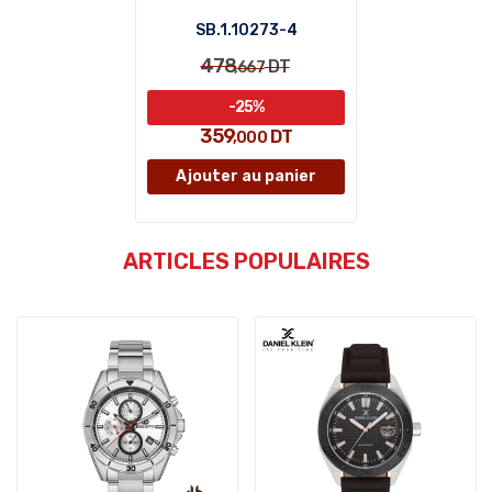
SB.1.10273-4
478
DT
,667
-25%
359
DT
,000
Ajouter au panier
ARTICLES POPULAIRES