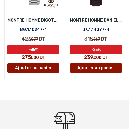
MONTRE HOMME BIGOTTI BG.1.10247-1
MONTRE HOMME DANIEL KLEIN DK.1.14077-4
BG.1.10247-1
DK.1.14077-4
423
318
DT
DT
,077
,667
-35%
-25%
275
239
DT
DT
,000
,000
Ajouter au panier
Ajouter au panier