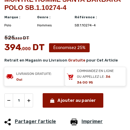
POLO SB.1.10274-4
Marque :
Genre :
Référence :
Polo
Hommes
SB.1.10274-4
525
DT
,333
394
DT
Économisez 25%
,000
Retrait en Magasin ou Livraison
Gratuite
pour Cet Article
COMMANDEZ EN LIGNE
LIVRAISON GRATUITE:
OU APPELLEZ LE:
36
Oui
36 00 95
Ajouter au panier
Partager l'article
Imprimer