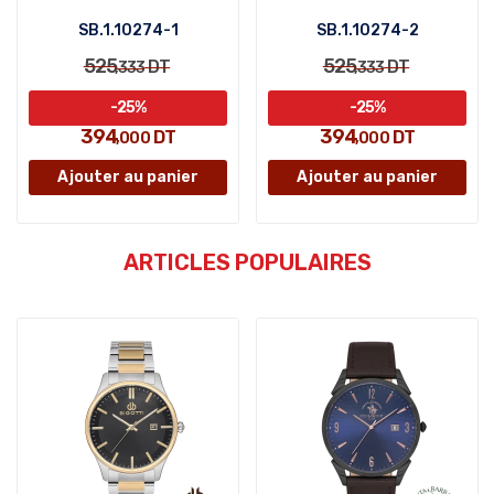
SB.1.10274-1
SB.1.10274-2
525
525
DT
DT
,333
,333
-25%
-25%
394
394
DT
DT
,000
,000
Ajouter au panier
Ajouter au panier
ARTICLES POPULAIRES