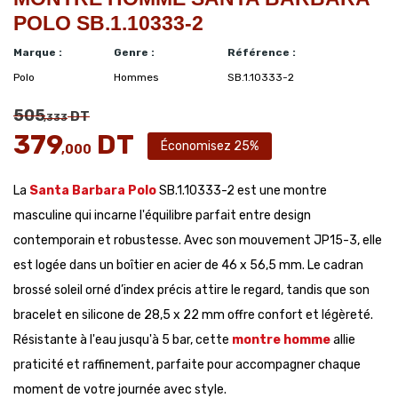
POLO SB.1.10333-2
Marque :
Genre :
Référence :
Polo
Hommes
SB.1.10333-2
505
DT
,333
379
DT
Économisez 25%
,000
La
Santa Barbara Polo
SB.1.10333-2 est une montre
masculine qui incarne l'équilibre parfait entre design
contemporain et robustesse. Avec son mouvement JP15-3, elle
est logée dans un boîtier en acier de 46 x 56,5 mm. Le cadran
brossé soleil orné d’index précis attire le regard, tandis que son
bracelet en silicone de 28,5 x 22 mm offre confort et légèreté.
Résistante à l'eau jusqu'à 5 bar, cette
montre homme
allie
praticité et raffinement, parfaite pour accompagner chaque
moment de votre journée avec style.