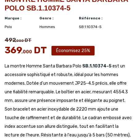
POLO SB.1.10374-5
Marque :
Genre :
Référence :
Polo
Hommes
SB.1.10374-5
492
DT
,000
369
DT
Économisez 25%
,000
La montre Homme Santa Barbara Polo
SB.1.10374-5
est un
accessoire sophistiqué et robuste, idéal pour les hommes
modernes. Dotée d'un mouvement JP25-4.5 précis, elle offre
une fiabilité remarquable. Le boîtier en acier, mesurant 4554.3
mm, assure une présence imposante et élégante au poignet.
Son bracelet en acier inoxydable de 2220 mm ajoute une
touche de raffinement et de durabilité. Le cadran embossé avec
index accentue son allure distinguée, tout en facilitant la
lecture de l'heure. Résistante à l'eau jusqu'à 5 bars (50 mètres),