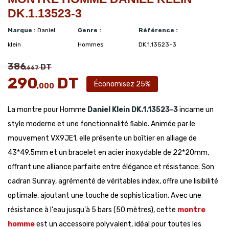
DK.1.13523-3
Marque :
Daniel
Genre :
Référence :
klein
Hommes
DK.1.13523-3
386
DT
,667
290
DT
Économisez 25%
,000
La montre pour Homme
Daniel Klein
DK.1.13523-3
incarne un
style moderne et une fonctionnalité fiable. Animée par le
mouvement VX9JE1, elle présente un boîtier en alliage de
43*49.5mm et un bracelet en acier inoxydable de 22*20mm,
offrant une alliance parfaite entre élégance et résistance. Son
cadran Sunray, agrémenté de véritables index, offre une lisibilité
optimale, ajoutant une touche de sophistication. Avec une
résistance à l'eau jusqu'à 5 bars (50 mètres), cette
montre
homme
est un accessoire polyvalent, idéal pour toutes les