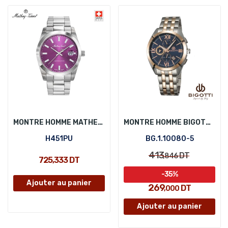
MONTRE HOMME MATHEY-TISSOT H451PU
MONTRE HOMME BIGOTTI BG.1.10080-5
H451PU
BG.1.10080-5
413
DT
,846
725,333 DT
-35%
Ajouter au panier
269
DT
,000
Ajouter au panier