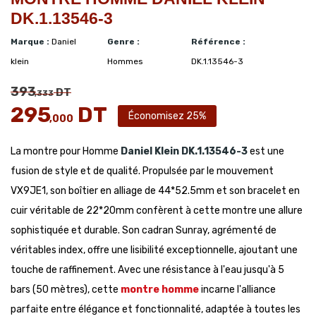
DK.1.13546-3
Marque :
Daniel
Genre :
Référence :
klein
Hommes
DK.1.13546-3
393
DT
,333
295
DT
Économisez 25%
,000
La montre pour Homme
Daniel Klein
DK.1.13546-3
est une
fusion de style et de qualité. Propulsée par le mouvement
VX9JE1, son boîtier en alliage de 44*52.5mm et son bracelet en
cuir véritable de 22*20mm confèrent à cette montre une allure
sophistiquée et durable. Son cadran Sunray, agrémenté de
véritables index, offre une lisibilité exceptionnelle, ajoutant une
touche de raffinement. Avec une résistance à l'eau jusqu'à 5
bars (50 mètres), cette
montre homme
incarne l'alliance
parfaite entre élégance et fonctionnalité, adaptée à toutes les