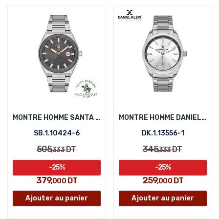
MONTRE HOMME SANTA BARBARA POLO SB.1.10424-6
MONTRE HOMME DANIEL KLEIN DK.1.13556-1
SB.1.10424-6
DK.1.13556-1
505
345
DT
DT
,333
,333
-25%
-25%
379
259
DT
DT
,000
,000
Ajouter au panier
Ajouter au panier