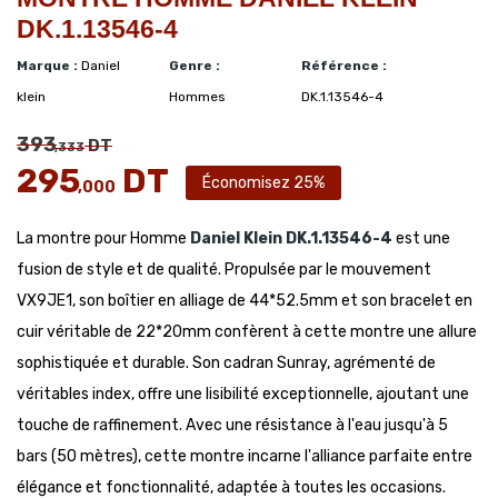
DK.1.13546-4
Marque :
Daniel
Genre :
Référence :
klein
Hommes
DK.1.13546-4
393
DT
,333
295
DT
Économisez 25%
,000
La montre pour Homme
Daniel Klein
DK.1.13546-4
est une
fusion de style et de qualité. Propulsée par le mouvement
VX9JE1, son boîtier en alliage de 44*52.5mm et son bracelet en
cuir véritable de 22*20mm confèrent à cette montre une allure
sophistiquée et durable. Son cadran Sunray, agrémenté de
véritables index, offre une lisibilité exceptionnelle, ajoutant une
touche de raffinement. Avec une résistance à l'eau jusqu'à 5
bars (50 mètres), cette montre incarne l'alliance parfaite entre
élégance et fonctionnalité, adaptée à toutes les occasions.