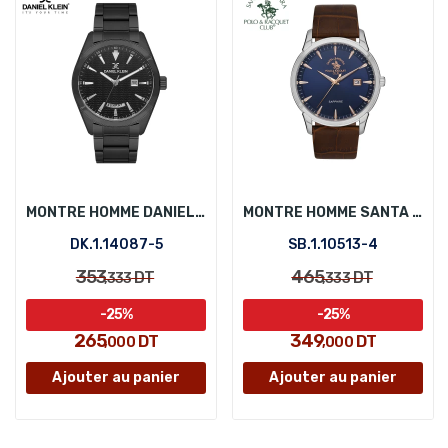
MONTRE HOMME DANIEL KLEIN DK.1.14087-5
MONTRE HOMME SANTA BARBARA POLO SB.1.10513-4
DK.1.14087-5
SB.1.10513-4
353
465
DT
DT
,333
,333
-25%
-25%
265
349
DT
DT
,000
,000
Ajouter au panier
Ajouter au panier