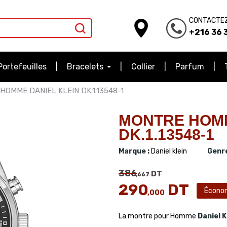
CONTACTE
+216 36 3
Portefeuilles
Bracelets
Collier
Parfum
HOMME DANIEL KLEIN DK.1.13548-1
MONTRE HOMM
DK.1.13548-1
Marque :
Daniel klein
Genre
386
DT
,667
290
DT
Écono
,000
La montre pour Homme
Daniel K