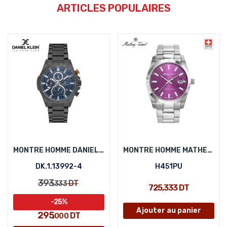
ARTICLES POPULAIRES
MONTRE HOMME DANIEL KLEIN DK.1.13992-4
MONTRE HOMME MATHEY-TISSOT H451PU
DK.1.13992-4
H451PU
393
DT
,333
725,333 DT
-25%
Ajouter au panier
295
DT
,000