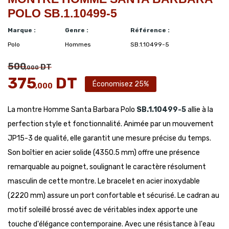
POLO SB.1.10499-5
Marque :
Genre :
Référence :
Polo
Hommes
SB.1.10499-5
500
DT
,000
375
DT
Économisez 25%
,000
La montre Homme Santa Barbara Polo
SB.1.10499-5
allie à la
perfection style et fonctionnalité. Animée par un mouvement
JP15-3 de qualité, elle garantit une mesure précise du temps.
Son boîtier en acier solide (4350.5 mm) offre une présence
remarquable au poignet, soulignant le caractère résolument
masculin de cette montre. Le bracelet en acier inoxydable
(2220 mm) assure un port confortable et sécurisé. Le cadran au
motif soleillé brossé avec de véritables index apporte une
touche d'élégance contemporaine. Avec une résistance à l'eau