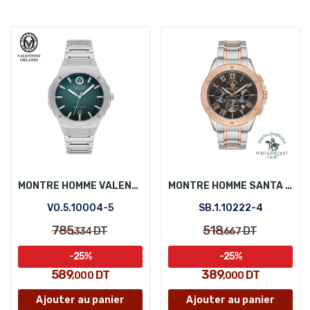
MONTRE HOMME VALENTINO ORLANDI VO.5.10004-5
MONTRE HOMME SANTA BARBARA POLO SB.1.10222-4
VO.5.10004-5
SB.1.10222-4
785
518
DT
DT
,334
,667
-25%
-25%
589
389
DT
DT
,000
,000
Ajouter au panier
Ajouter au panier