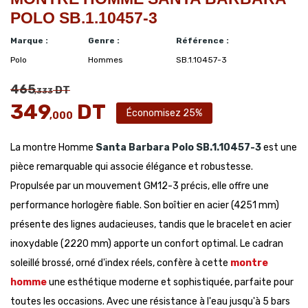
POLO SB.1.10457-3
Marque :
Genre :
Référence :
Polo
Hommes
SB.1.10457-3
465
DT
,333
349
DT
Économisez 25%
,000
La montre Homme
Santa Barbara Polo
SB.1.10457-3
est une
pièce remarquable qui associe élégance et robustesse.
Propulsée par un mouvement GM12-3 précis, elle offre une
performance horlogère fiable. Son boîtier en acier (4251 mm)
présente des lignes audacieuses, tandis que le bracelet en acier
inoxydable (2220 mm) apporte un confort optimal. Le cadran
soleillé brossé, orné d'index réels, confère à cette
montre
homme
une esthétique moderne et sophistiquée, parfaite pour
toutes les occasions. Avec une résistance à l'eau jusqu'à 5 bars