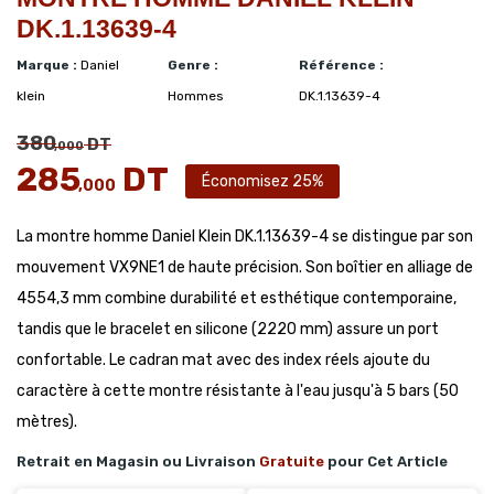
DK.1.13639-4
Marque :
Daniel
Genre :
Référence :
klein
Hommes
DK.1.13639-4
380
DT
,000
285
DT
Économisez 25%
,000
La montre homme Daniel Klein DK.1.13639-4 se distingue par son
mouvement VX9NE1 de haute précision. Son boîtier en alliage de
4554,3 mm combine durabilité et esthétique contemporaine,
tandis que le bracelet en silicone (2220 mm) assure un port
confortable. Le cadran mat avec des index réels ajoute du
caractère à cette montre résistante à l'eau jusqu'à 5 bars (50
mètres).
Retrait en Magasin ou Livraison
Gratuite
pour Cet Article