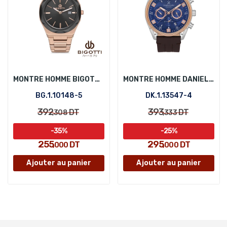
MONTRE HOMME BIGOTTI BG.1.10148-5
MONTRE HOMME DANIEL KLEIN DK.1.13547-4
BG.1.10148-5
DK.1.13547-4
392
393
DT
DT
,308
,333
-35%
-25%
255
295
DT
DT
,000
,000
Ajouter au panier
Ajouter au panier