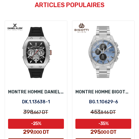
ARTICLES POPULAIRES
MONTRE HOMME DANIEL KLEIN DK.1.13638-1
MONTRE HOMME BIGOTTI BG.1.10629-6
DK.1.13638-1
BG.1.10629-6
398
453
DT
DT
,667
,846
-25%
-35%
299
295
DT
DT
,000
,000