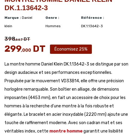
DK.1.13642-3
Marque :
Daniel
Genre :
Référence :
klein
Hommes
DK.1.13642-3
398
DT
,667
299
DT
Économisez 25%
,000
La montre homme Daniel Klein DK.1.13642-3 se distingue par son
design audacieux et ses performances exceptionnelles.
Propulsée par le mouvement VD33B14, elle offre une précision
horlogère remarquable. Son boîtier en alliage, de dimensions
imposantes (4453 mm), en fait un accessoire de choix pour les
hommes à la recherche d'une montre à la fois robuste et
élégante. Le bracelet en acier inoxydable (2220 mm) ajoute une
touche de raffinement moderne. Avec son cadran mat et ses
véritables index, cette
montre homme
garantit une lisibilité