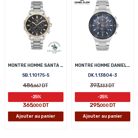
MONTRE HOMME SANTA BARBARA POLO SB.1.10175-5
MONTRE HOMME DANIEL KLEIN DK.1.13804-3
SB.1.10175-5
DK.1.13804-3
486
393
DT
DT
,667
,333
-25%
-25%
365
295
DT
DT
,000
,000
Ajouter au panier
Ajouter au panier