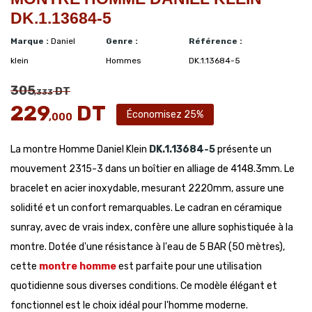
DK.1.13684-5
Marque :
Daniel
Genre :
Référence :
klein
Hommes
DK.1.13684-5
305
DT
,333
229
DT
Économisez 25%
,000
La montre Homme Daniel Klein
DK.1.13684-5
présente un
mouvement 2315-3 dans un boîtier en alliage de 4148.3mm. Le
bracelet en acier inoxydable, mesurant 2220mm, assure une
solidité et un confort remarquables. Le cadran en céramique
sunray, avec de vrais index, confère une allure sophistiquée à la
montre. Dotée d'une résistance à l'eau de 5 BAR (50 mètres),
cette
montre homme
est parfaite pour une utilisation
quotidienne sous diverses conditions. Ce modèle élégant et
fonctionnel est le choix idéal pour l'homme moderne.