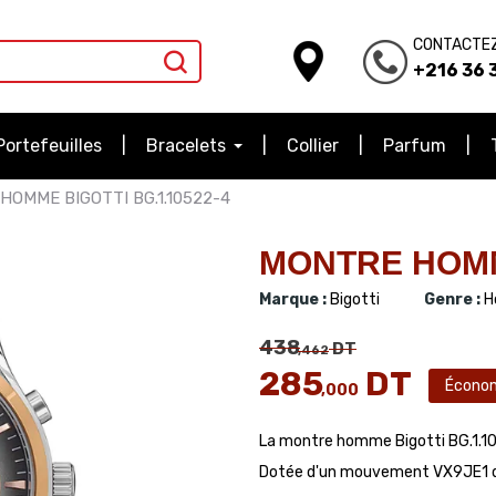
CONTACTE
+216 36 3
Portefeuilles
Bracelets
Collier
Parfum
HOMME BIGOTTI BG.1.10522-4
MONTRE HOMME
Marque :
Bigotti
Genre :
H
438
DT
,462
285
DT
Écono
,000
La montre homme Bigotti BG.1.10
Dotée d'un mouvement VX9JE1 de h