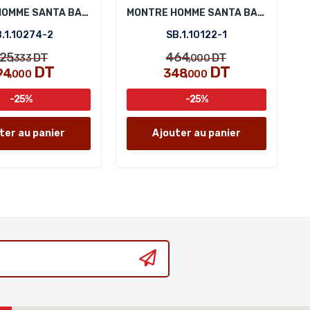
MONTRE HOMME SANTA BARBARA POLO SB.1.10274-2
MONTRE HOMME SANTA BARBARA POLO SB.1.10122-1
.1.10274-2
SB.1.10122-1
25
464
DT
DT
,333
,000
DT
DT
94
348
,000
,000
-25%
-25%
ter au panier
Ajouter au panier