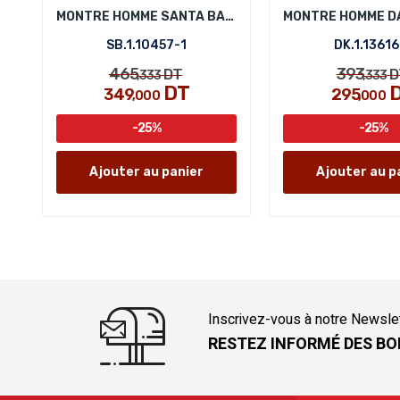
MONTRE HOMME SANTA BARBARA POLO SB.1.10457-1
SB.1.10457-1
DK.1.13616
465
393
DT
D
,333
,333
DT
349
295
,000
,000
-25%
-25%
Ajouter au panier
Ajouter au p
Inscrivez-vous à notre Newsle
RESTEZ INFORMÉ DES BO