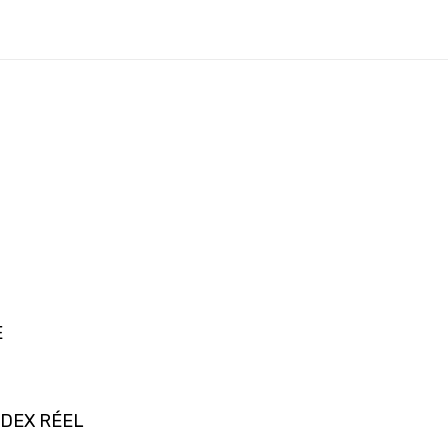
E
NDEX RÉEL