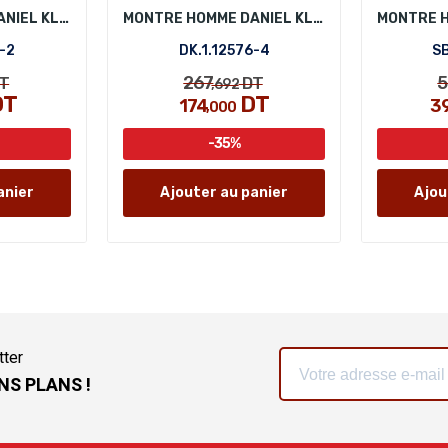
MONTRE HOMME DANIEL KLEIN DK.1.13616-2
MONTRE HOMME DANIEL KLEIN DK.1.12576-4
-2
DK.1.12576-4
SB
267
5
T
DT
,692
DT
DT
174
3
,000
-35%
anier
Ajouter au panier
Ajou
tter
NS PLANS !