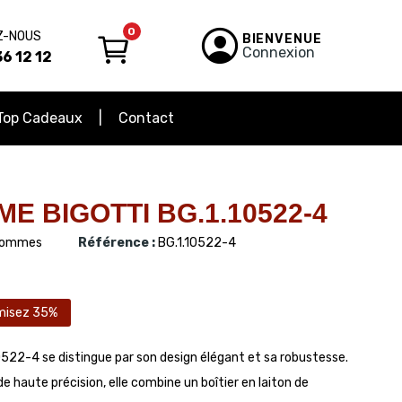
0
Z-NOUS
BIENVENUE
Connexion
6 12 12
Top Cadeaux
Contact
 BIGOTTI BG.1.10522-4
ommes
Référence :
BG.1.10522-4
misez 35%
522-4 se distingue par son design élégant et sa robustesse.
aute précision, elle combine un boîtier en laiton de