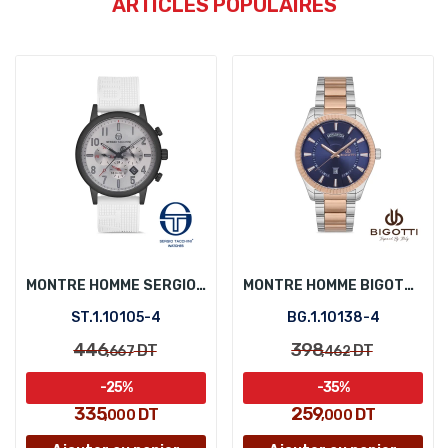
ARTICLES POPULAIRES
MONTRE HOMME SERGIO TACCHINI ST.1.10105-4
MONTRE HOMME BIGOTTI BG.1.10138-4
ST.1.10105-4
BG.1.10138-4
446
398
DT
DT
,667
,462
-25%
-35%
335
259
DT
DT
,000
,000