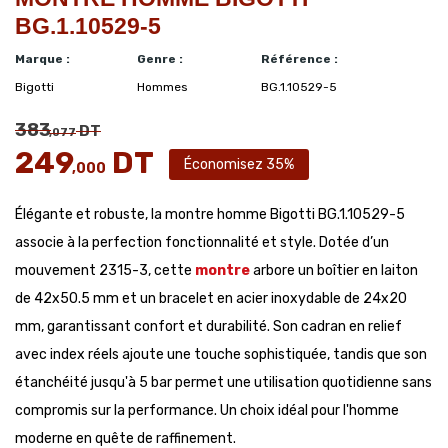
BG.1.10529-5
Marque :
Genre :
Référence :
Bigotti
Hommes
BG.1.10529-5
383
DT
,077
249
DT
Économisez 35%
,000
Élégante et robuste, la montre homme Bigotti BG.1.10529-5
associe à la perfection fonctionnalité et style. Dotée d’un
mouvement 2315-3, cette
montre
arbore un boîtier en laiton
de 42x50.5 mm et un bracelet en acier inoxydable de 24x20
mm, garantissant confort et durabilité. Son cadran en relief
avec index réels ajoute une touche sophistiquée, tandis que son
étanchéité jusqu'à 5 bar permet une utilisation quotidienne sans
compromis sur la performance. Un choix idéal pour l'homme
moderne en quête de raffinement.