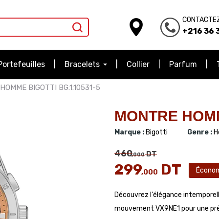
CONTACTE
+216 36 3
Portefeuilles
Bracelets
Collier
Parfum
HOMME BIGOTTI BG.1.10531-5
MONTRE HOMME
Marque :
Bigotti
Genre :
H
460
DT
,000
299
DT
Écono
,000
Découvrez l'élégance intemporel
mouvement VX9NE1 pour une préci