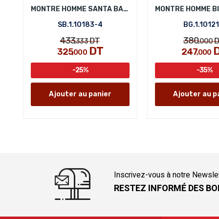
MONTRE HOMME SANTA BARBARA POLO SB.1.10183-4
SB.1.10183-4
BG.1.10121
433
380
DT
D
,333
,000
DT
325
247
,000
,000
-25%
-35%
Ajouter au panier
Ajouter au p
Inscrivez-vous à notre Newsle
RESTEZ INFORMÉ DES BO