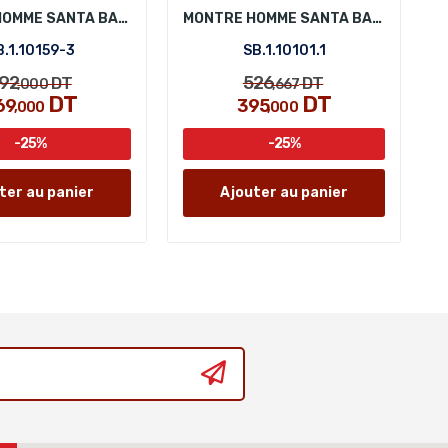
MONTRE HOMME SANTA BARBARA POLO SB.1.10159-3
MONTRE HOMME SANTA BARBARA POLO SB.1.10101.1
B.1.10159-3
SB.1.10101.1
92
526
DT
DT
,000
,667
DT
DT
69
395
,000
,000
-25%
-25%
ter au panier
Ajouter au panier