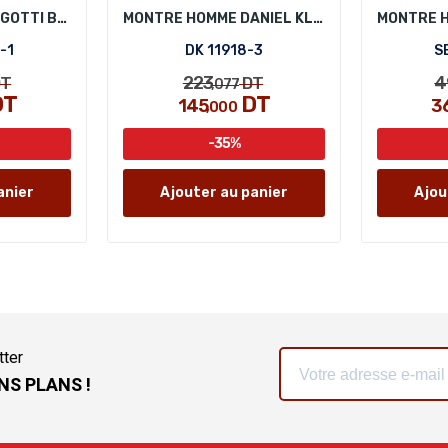
MONTRE HOMME BIGOTTI BG.1.10121-1
MONTRE HOMME DANIEL KLEIN DK 11918-3
-1
DK 11918-3
S
223
4
T
DT
,077
DT
DT
145
3
,000
-35%
anier
Ajouter au panier
Ajou
tter
NS PLANS !