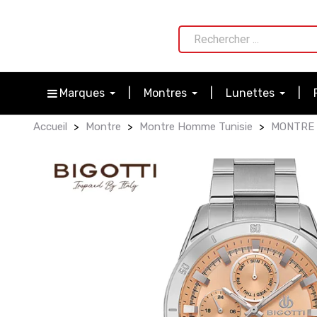
Marques
Montres
Lunettes
Accueil
Montre
Montre Homme Tunisie
MONTRE 