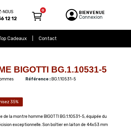
0
Z-NOUS
BIENVENUE
Connexion
6 12 12
Top Cadeaux
Contact
 BIGOTTI BG.1.10531-5
ommes
Référence :
BG.1.10531-5
misez 35%
le de la montre homme BIGOTTI BG.1.10531-5, équipée du
sion exceptionnelle. Son boîtier en laiton de 44x53 mm