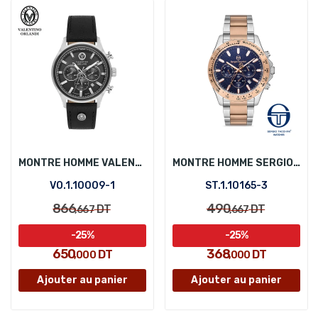
MONTRE HOMME VALENTINO ORLANDI VO.1.10009-1
MONTRE HOMME SERGIO TACCHINI ST.1.10165-3
VO.1.10009-1
ST.1.10165-3
866
490
DT
DT
,667
,667
-25%
-25%
650
368
DT
DT
,000
,000
Ajouter au panier
Ajouter au panier