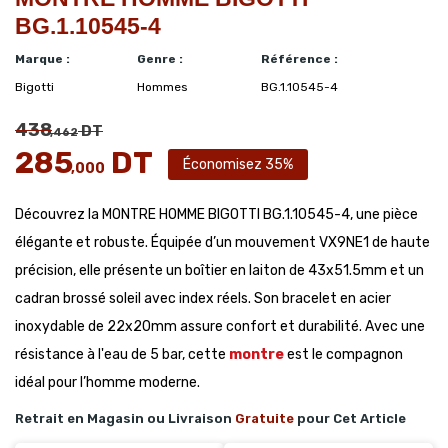
BG.1.10545-4
Marque :
Genre :
Référence :
Bigotti
Hommes
BG.1.10545-4
438
DT
,462
285
DT
Économisez 35%
,000
Découvrez la MONTRE HOMME BIGOTTI BG.1.10545-4, une pièce
élégante et robuste. Équipée d’un mouvement VX9NE1 de haute
précision, elle présente un boîtier en laiton de 43x51.5mm et un
cadran brossé soleil avec index réels. Son bracelet en acier
inoxydable de 22x20mm assure confort et durabilité. Avec une
résistance à l'eau de 5 bar, cette
montre
est le compagnon
idéal pour l’homme moderne.
Retrait en Magasin ou Livraison
Gratuite
pour Cet Article