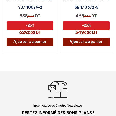
VO.1.10029-2
SB.1.10672-5
838
465
DT
DT
,667
,333
-25%
-25%
629
349
DT
DT
,000
,000
Ajouter au panier
Ajouter au panier
Inscrivez-vous à notre Newsletter
RESTEZ INFORMÉ DES BONS PLANS !