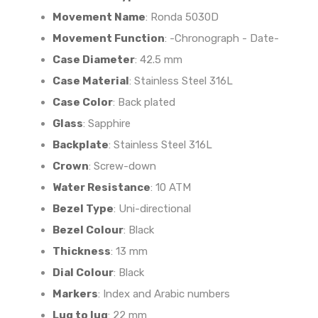
Movement Name
:
Ronda 5030D
Movement Function
:
-Chronograph - Date-
Case Diameter
:
42.5 mm
Case Material
:
Stainless Steel 316L
Case Color
:
Back plated
Glass
:
Sapphire
Backplate
:
Stainless Steel 316L
Crown
:
Screw-down
Water Resistance
:
10 ATM
Bezel Type
:
Uni-directional
Bezel Colour
:
Black
Thickness
:
13 mm
Dial Colour
:
Black
Markers
:
Index and Arabic numbers
Lug to lug
:
22 mm