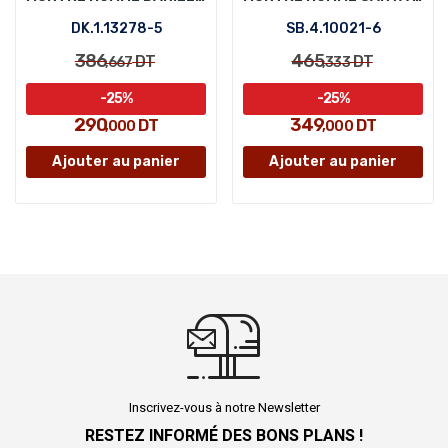
DK.1.13278-5
SB.4.10021-6
386
465
DT
DT
,667
,333
-25%
-25%
290
349
DT
DT
,000
,000
Ajouter au panier
Ajouter au panier
Inscrivez-vous à notre Newsletter
RESTEZ INFORMÉ DES BONS PLANS !