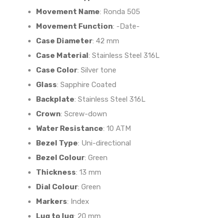
Movement Name
:
Ronda 505
Movement Function
:
-Date-
Case Diameter
:
42 mm
Case Material
:
Stainless Steel 316L
Case Color
:
Silver tone
Glass
:
Sapphire Coated
Backplate
:
Stainless Steel 316L
Crown
:
Screw-down
Water Resistance
:
10 ATM
Bezel Type
:
Uni-directional
Bezel Colour
:
Green
Thickness
:
13 mm
Dial Colour
:
Green
Markers
:
Index
Lug to lug
:
20 mm