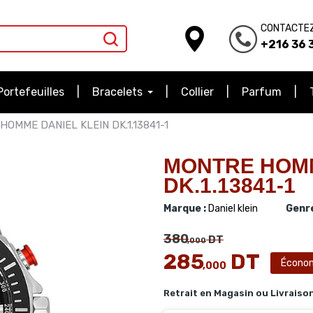
CONTACTE
+216 36 3
Portefeuilles
Bracelets
Collier
Parfum
OMME DANIEL KLEIN DK.1.13841-1
MONTRE HOMM
DK.1.13841-1
Marque :
Daniel klein
Genre
380
DT
,000
285
DT
Écono
,000
Retrait en Magasin ou Livraiso