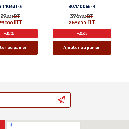
.1.10631-3
BG.1.10065-4
29
396
DT
DT
,231
,923
DT
DT
79
258
,000
,000
-35%
-35%
ter au panier
Ajouter au panier