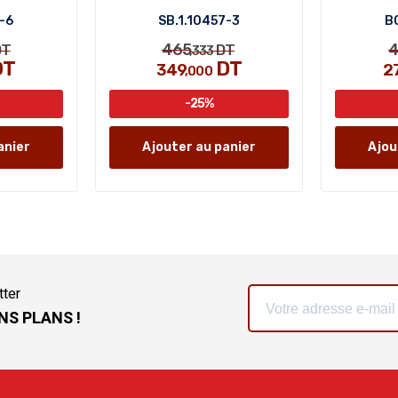
-6
SB.1.10457-3
BG
465
4
T
DT
,333
DT
DT
349
2
,000
-25%
anier
Ajouter au panier
Ajou
tter
NS PLANS !