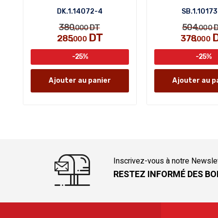
DK.1.14072-4
SB.1.10173
380
504
DT
D
,000
,000
DT
285
378
,000
,000
-25%
-25%
Ajouter au panier
Ajouter au p
Inscrivez-vous à notre Newsle
RESTEZ INFORMÉ DES BO