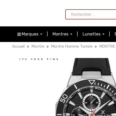
Marques
Montres
Lunettes
Accueil
Montre
Montre Homme Tunisie
MONTRE H