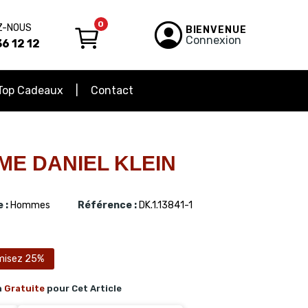
0
Z-NOUS
BIENVENUE
Connexion
6 12 12
Top Cadeaux
Contact
E DANIEL KLEIN
 :
Hommes
Référence :
DK.1.13841-1
misez 25%
n
Gratuite
pour Cet Article