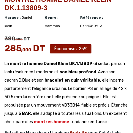
DK.1.13809-3
Marque :
Daniel
Genre :
Référence :
klein
Hommes
DK.1.13809-3
380
DT
,000
285
DT
Économisez 25%
,000
La
montre homme Daniel Klein DK.1.13809-3
séduit par son
look résolument moderne et
son bleu profond
. Avec son
cadran D.Blue et son
bracelet en cuir véritable,
elle incarne
parfaitement l’élégance urbaine. Le boîtier IPS en alliage de 42 x
50.5 mm lui confère une belle présence au poignet. Elle est
propulsée par un mouvement VD33B14, fiable et précis. Étanche
jusqu’à
5 BAR,
elle s’adapte à toutes les situations. Un excellent
choix parmi les
montres homme
tendance en Tunisie.
Retrait en Magasin ou Livraison
Gratuite
pour Cet Article