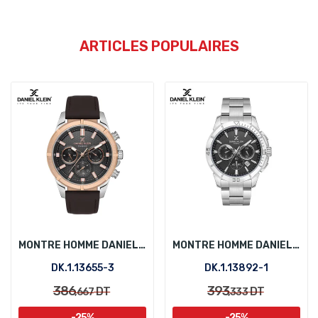
ARTICLES POPULAIRES
MONTRE HOMME DANIEL KLEIN DK.1.13655-3
MONTRE HOMME DANIEL KLEIN DK.1.13892-1
DK.1.13655-3
DK.1.13892-1
386
393
DT
DT
,667
,333
-25%
-25%