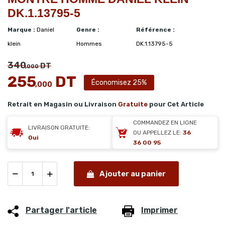
DK.1.13795-5
Marque :
Daniel
Genre :
Référence :
klein
Hommes
DK.1.13795-5
340
DT
,000
255
DT
Économisez 25%
,000
Retrait en Magasin ou Livraison
Gratuite
pour Cet Article
COMMANDEZ EN LIGNE
LIVRAISON GRATUITE:
OU APPELLEZ LE:
36
Oui
36 00 95
Ajouter au panier
Partager l'article
Imprimer