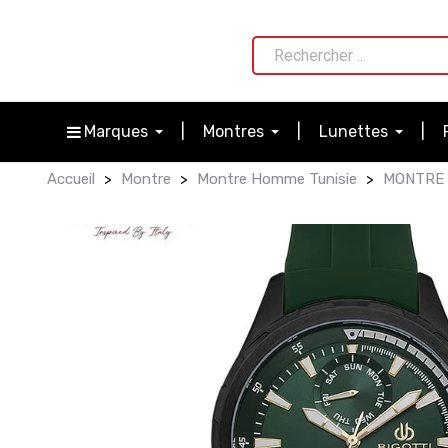
Marques
Montres
Lunettes
Accueil
Montre
Montre Homme Tunisie
MONTRE 