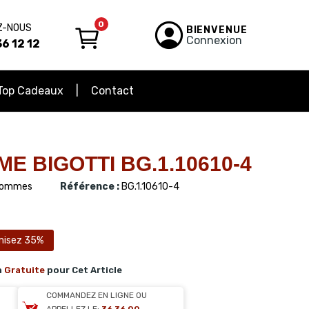
0
Z-NOUS
BIENVENUE
Connexion
6 12 12
Top Cadeaux
Contact
 BIGOTTI BG.1.10610-4
ommes
Référence :
BG.1.10610-4
misez 35%
n
Gratuite
pour Cet Article
COMMANDEZ EN LIGNE OU