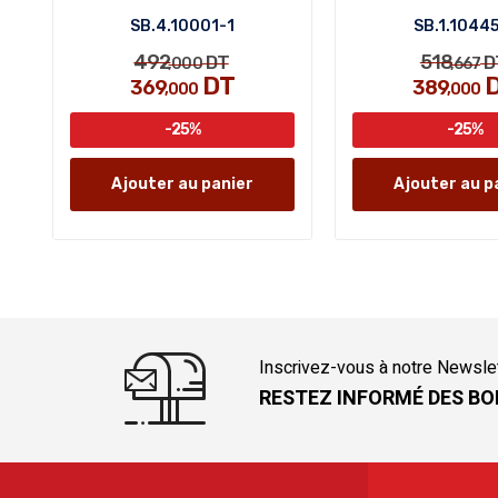
SB.4.10001-1
SB.1.1044
492
518
DT
D
,000
,667
DT
369
389
,000
,000
-25%
-25%
Ajouter au panier
Ajouter au p
Inscrivez-vous à notre Newsle
RESTEZ INFORMÉ DES BO