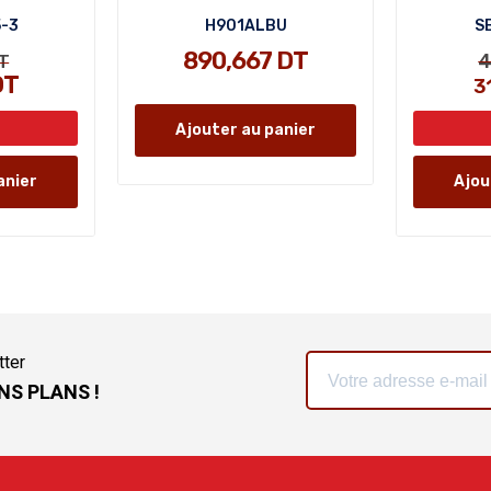
5-3
H901ALBU
SB
890,667 DT
4
T
DT
3
Ajouter au panier
anier
Ajou
tter
NS PLANS !