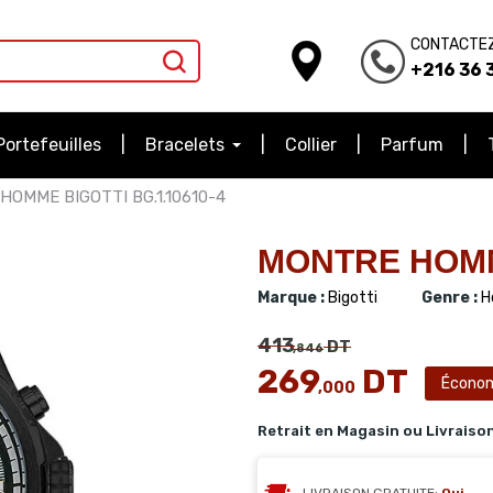
CONTACTE
+216 36 3
Portefeuilles
Bracelets
Collier
Parfum
HOMME BIGOTTI BG.1.10610-4
MONTRE HOMME
Marque :
Bigotti
Genre :
H
413
DT
,846
269
DT
Écono
,000
Retrait en Magasin ou Livraiso