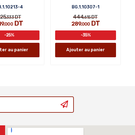
.1.10213-4
BG.1.10307-1
25
444
DT
DT
,333
,615
DT
DT
19
289
,000
,000
-25%
-35%
ter au panier
Ajouter au panier