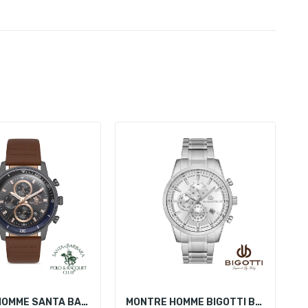
MONTRE HOMME SANTA BARBARA POLO SB.1.10213-4
MONTRE HOMME BIGOTTI BG.1.10307-1