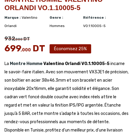
ORLANDI VO.1.10005-5
Marque :
Valentino
Genre :
Référence :
Orlandi
Hommes
VO.1.10005-5
932
DT
,000
699
DT
Économisez 25%
,000
La
Montre Homme
Valentino Orlandi VO.1.10005-5
incarne
le savoir-faire italien. Avec son mouvement VX3JE1 de précision,
son boîtier en acier 38x46.3mm et son bracelet en acier
inoxydable 20x16mm, elle garantit solidité et élégance. Son
cadran vert foncé double couche avec index réels attire le
regard et met en valeur la finition IPS/IPG argentée. Étanche
jusqu’à 5 BAR, cette montre s’adapte à toutes les occasions, des
rendez-vous professionnels aux moments de détente.
Disponible en Tunisie, profitez d’un meilleur prix, d’une livraison