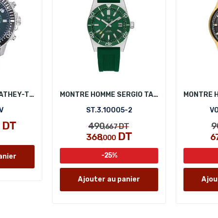
MONTRE HOMME MATHEY-TISSOT H123CHAV
MONTRE HOMME SERGIO TACCHINI ST.3.10005-2
V
ST.3.10005-2
VO
7 DT
490
9
DT
,667
DT
368
6
,000
-25%
anier
Ajouter au panier
Ajou