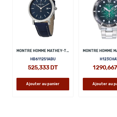
MONTRE HOMME MATHEY-TISSOT HB611251ABU
HB611251ABU
H123CHA
525,333 DT
1 290,66
Ajouter au panier
Ajouter au p