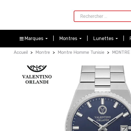
Marques
Montres
Lunettes
Accueil
Montre
Montre Homme Tunisie
MONTRE 