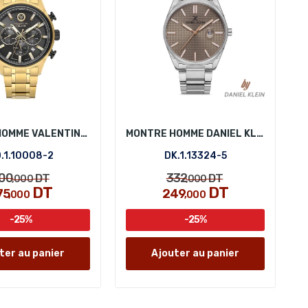
MONTRE HOMME VALENTINO ORLANDI VO.1.10008-2
MONTRE HOMME DANIEL KLEIN DK.1.13324-5
.1.10008-2
DK.1.13324-5
00
332
DT
DT
,000
,000
DT
DT
75
249
,000
,000
-25%
-25%
ter au panier
Ajouter au panier