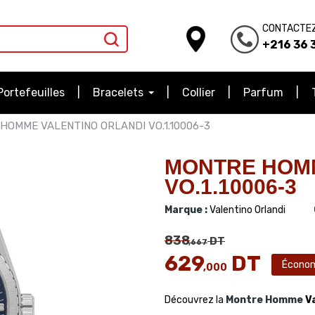
CONTACTE
+216 36 3
Portefeuilles
Bracelets
Collier
Parfum
HOMME VALENTINO ORLANDI VO.1.10006-3
MONTRE HOMM
VO.1.10006-3
Marque :
Valentino Orlandi
838
DT
,667
629
DT
Écono
,000
Découvrez la
Montre Homme
Va