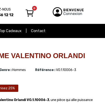
0
Z-NOUS
BIENVENUE
Connexion
6 12 12
Top Cadeaux
Contact
E VALENTINO ORLANDI
Genre :
Hommes
Référence :
VO.1.10006-3
misez 25%
lentino Orlandi VO.1.10006-3
, une pièce qui allie puissance