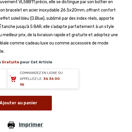
uvement VL58B11 précis, elle se distingue par son boîtier en
on bracelet en acier inoxydable 26.5x20mm, offrant confort
ffet soleil bleu (D.Blue), sublimé par des index réels, apporte
Étanche jusqu’à 5 BAR, elle s’adapte parfaitement à un style
du meilleur prix, de la livraison rapide et gratuite et adoptez une
 Idéale comme cadeau luxe ou comme accessoire de mode
le.
n
Gratuite
pour Cet Article
COMMANDEZ EN LIGNE OU
APPELLEZ LE:
36 36 00
95
Ajouter au panier
Imprimer