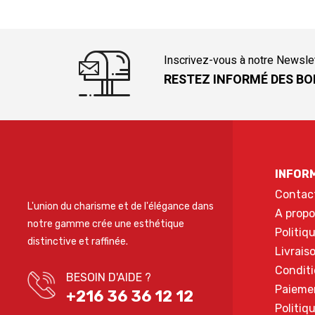
Inscrivez-vous à notre Newsle
RESTEZ INFORMÉ DES BO
INFOR
Contac
L'union du charisme et de l'élégance dans
A propo
notre gamme crée une esthétique
Politiq
distinctive et raffinée.
Livrais
Conditi
BESOIN D'AIDE ?
Paieme
+216 36 36 12 12
Politiq