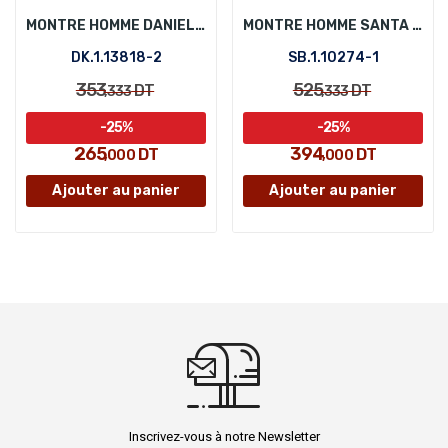
MONTRE HOMME DANIEL KLEIN DK.1.13818-2
MONTRE HOMME SANTA BARBARA POLO SB.1.10274-1
DK.1.13818-2
SB.1.10274-1
353
525
DT
DT
,333
,333
-25%
-25%
265
394
DT
DT
,000
,000
Ajouter au panier
Ajouter au panier
Inscrivez-vous à notre Newsletter