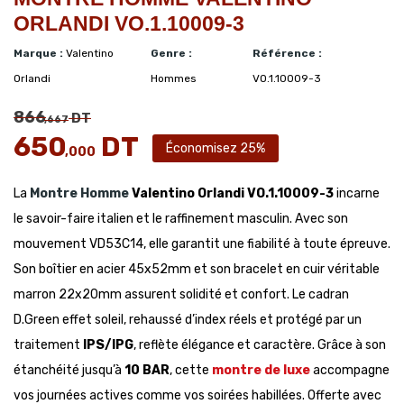
ORLANDI VO.1.10009-3
Marque :
Valentino
Genre :
Référence :
Orlandi
Hommes
VO.1.10009-3
866
DT
,667
650
DT
Économisez 25%
,000
La
Montre Homme
Valentino Orlandi VO.1.10009-3
incarne
le savoir-faire italien et le raffinement masculin. Avec son
mouvement VD53C14, elle garantit une fiabilité à toute épreuve.
Son boîtier en acier 45x52mm et son bracelet en cuir véritable
marron 22x20mm assurent solidité et confort. Le cadran
D.Green effet soleil, rehaussé d’index réels et protégé par un
traitement
IPS/IPG
, reflète élégance et caractère. Grâce à son
étanchéité jusqu’à
10 BAR
, cette
montre de luxe
accompagne
vos journées actives comme vos soirées habillées. Offerte avec