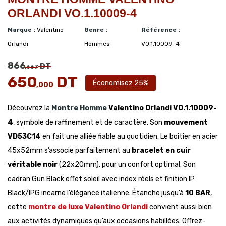
ORLANDI VO.1.10009-4
Marque :
Valentino
Genre :
Référence :
Orlandi
Hommes
VO.1.10009-4
866
DT
,667
650
DT
Économisez 25%
,000
Découvrez la
Montre Homme
Valentino Orlandi VO.1.10009-
4
, symbole de raffinement et de caractère. Son
mouvement
VD53C14
en fait une alliée fiable au quotidien. Le boîtier en acier
45x52mm s’associe parfaitement au
bracelet en cuir
véritable noir
(22x20mm), pour un confort optimal. Son
cadran Gun Black effet soleil avec index réels et finition IP
Black/IPG incarne l’élégance italienne. Étanche jusqu’à
10 BAR
,
cette
montre de luxe Valentino Orlandi
convient aussi bien
aux activités dynamiques qu’aux occasions habillées. Offrez-