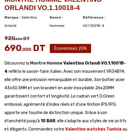
ORLANDI VO.1.10018-4
Marque :
Valentino
Genre :
Référence :
Orlandi
Hommes
VO.1.10018-4
920
DT
,000
690
DT
Économisez 25%
,000
Découvrez la
Montre Homme
Valentino Orlandi VO.1.10018-
4
reflète le savoir-faire italien. Avec son mouvement VR34B14,
elle offre une précision remarquable et durable. Son boîtier acier
43x50.5MM et son bracelet en acier inoxydable 26x20MM
garantissent confort et longévité. Le cadran vert D.Green
embossé, agrémenté d’index réels et d’une finition IPS/IPG,
apporte une touche de distinction unique. Grâce à son
étanchéité jusqu’à
10 BAR
, elle s’adapte aux styles de vie actifs
et élégants. Commandez votre
Valentino watches Tunisie
au