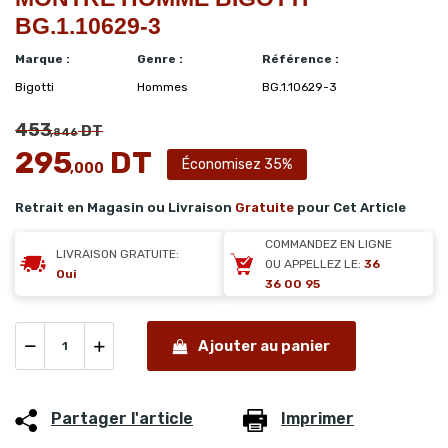
BG.1.10629-3
Marque :
Genre :
Référence :
Bigotti
Hommes
BG.1.10629-3
453
DT
,846
295
DT
Économisez 35%
,000
Retrait en Magasin ou Livraison
Gratuite
pour Cet Article
COMMANDEZ EN LIGNE
LIVRAISON GRATUITE:
OU APPELLEZ LE:
36
Oui
36 00 95
Ajouter au panier
Partager l'article
Imprimer