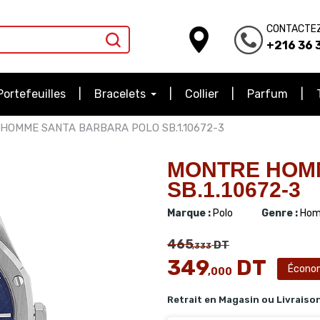
CONTACTE
+216 36 3
Portefeuilles
Bracelets
Collier
Parfum
HOMME SANTA BARBARA POLO SB.1.10672-3
MONTRE HOM
SB.1.10672-3
Marque :
Polo
Genre :
Hom
465
DT
,333
349
DT
Écono
,000
Retrait en Magasin ou Livraiso