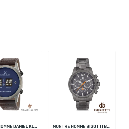
MONTRE HOMME DANIEL KLEIN DK.1.12438-5
MONTRE HOMME BIGOTTI BG.1.10146-4