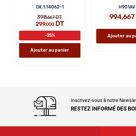
DK.1.14062-1
H901AV
994,667
398
DT
,667
DT
299
,000
-25%
Ajouter au p
Ajouter au panier
Inscrivez-vous à notre Newsle
RESTEZ INFORMÉ DES BO