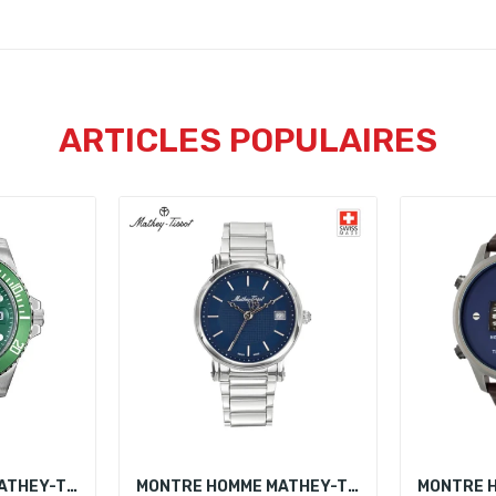
ARTICLES POPULAIRES
MONTRE HOMME MATHEY-TISSOT H901AV
MONTRE HOMME MATHEY-TISSOT HB611251MABU