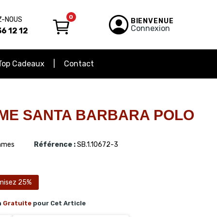
0
Z-NOUS
BIENVENUE
Connexion
6 12 12
Top Cadeaux
Contact
ME SANTA BARBARA POLO
mes
Référence :
SB.1.10672-3
misez 25%
n
Gratuite
pour Cet Article