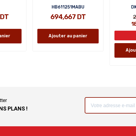
HB611251MABU
DK
 DT
694,667 DT
2
1
anier
Ajouter au panier
Ajou
tter
NS PLANS !