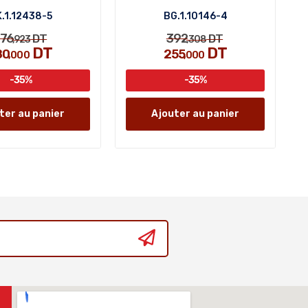
.1.12438-5
BG.1.10146-4
76
392
DT
DT
,923
,308
DT
DT
80
255
,000
,000
-35%
-35%
ter au panier
Ajouter au panier