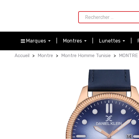
Marques
Montres
Lunettes
Accueil
Montre
Montre Homme Tunisie
MONTRE 