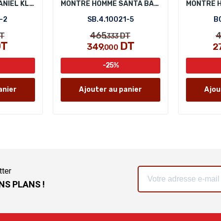
MONTRE HOMME DANIEL KLEIN DK.1.13128-2
MONTRE HOMME SANTA BARBARA POLO SB.4.10021-5
-2
SB.4.10021-5
BG
465
4
T
DT
,333
T
DT
349
2
,000
-25%
anier
Ajouter au panier
Ajou
tter
NS PLANS !