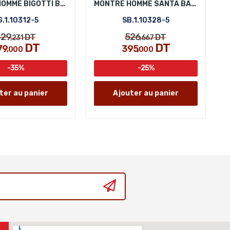
MONTRE HOMME BIGOTTI BG.1.10312-5
MONTRE HOMME SANTA BARBARA POLO SB.1.10328-5
.1.10312-5
SB.1.10328-5
29
526
DT
DT
,231
,667
DT
DT
79
395
,000
,000
-35%
-25%
ter au panier
Ajouter au panier