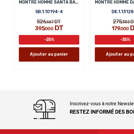
MONTRE HOMME SANTA BARBARA POLO SB.1.10194-4
SB.1.10194-4
DK.1.13128
526
275
DT
D
,667
,385
DT
D
395
179
,000
,000
-25%
-35%
Ajouter au panier
Ajouter au p
Inscrivez-vous à notre Newsle
RESTEZ INFORMÉ DES BO