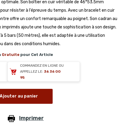
re optimale. Son boîtier en cuir véritable de 46*53.5mm
our résister à l'épreuve du temps. Avec un bracelet en cuir
tre offre un confort remarquable au poignet. Son cadran au
x imprimés ajoute une touche de sophistication à son design.
à 5 bars (50 mètres), elle est adaptée à une utilisation
ou dans des conditions humides.
n
Gratuite
pour Cet Article
COMMANDEZ EN LIGNE OU
APPELLEZ LE:
36 36 00
95
Ajouter au panier
Imprimer