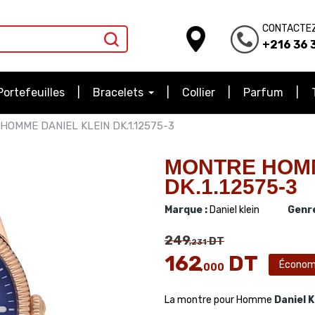
CONTACTE
+216 36 3
Portefeuilles
Bracelets
Collier
Parfum
HOMME DANIEL KLEIN DK.1.12575-3
MONTRE HOMM
DK.1.12575-3
Marque :
Daniel klein
Genre
249
DT
,231
162
DT
Économ
,000
La montre pour Homme
Daniel K