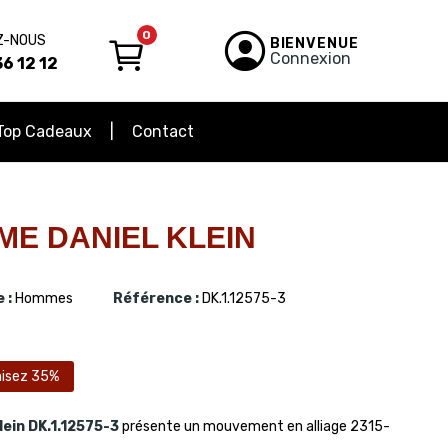
0
Z-NOUS
BIENVENUE
Connexion
6 12 12
Top Cadeaux
Contact
E DANIEL KLEIN
 :
Hommes
Référence :
DK.1.12575-3
isez 35%
lein
DK.1.12575-3
présente un mouvement en alliage 2315-